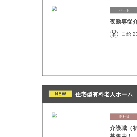
パート
夜勤専従
日給 2
NEW
住宅型有料老人ホーム 
正社員
介護職（
募集中！