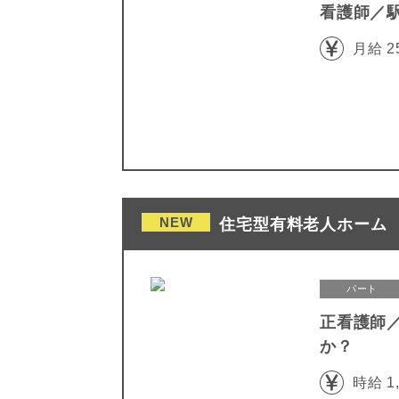
看護師／
月給 2
NEW
住宅型有料老人ホーム 
パート
正看護師
か？
時給 1