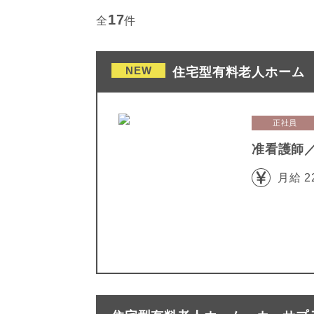
17
全
件
NEW
住宅型有料老人ホーム 
正社員
准看護師
月給 2