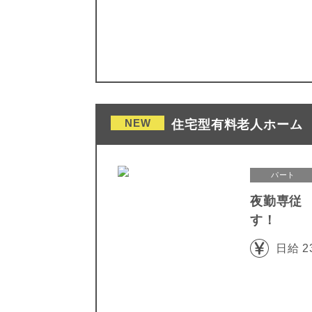
NEW
住宅型有料老人ホーム 
パート
夜勤専従
す！
日給 2