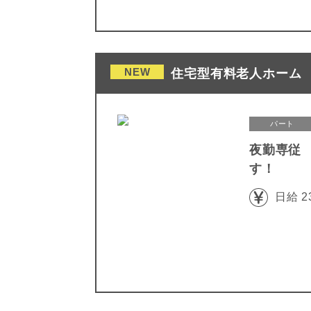
NEW
住宅型有料老人ホーム 
パート
夜勤専従
す！
日給 2