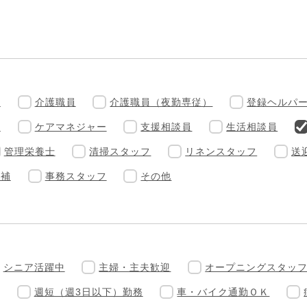
）
介護職員
介護職員（夜勤専従）
登録ヘルパ
員
ケアマネジャー
支援相談員
生活相談員
管理栄養士
清掃スタッフ
リネンスタッフ
送
候補
事務スタッフ
その他
シニア活躍中
主婦・主夫歓迎
オープニングスタッ
週短（週3日以下）勤務
車・バイク通勤ＯＫ