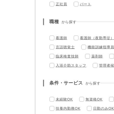
正社員
パート
職種
から探す
看護師
看護師（夜勤専従
言語聴覚士
機能訓練指導
臨床検査技師
薬剤師
入浴介助スタッフ
管理者
条件・サービス
から探す
未経験OK
無資格OK
扶養内勤務OK
日勤のみOK