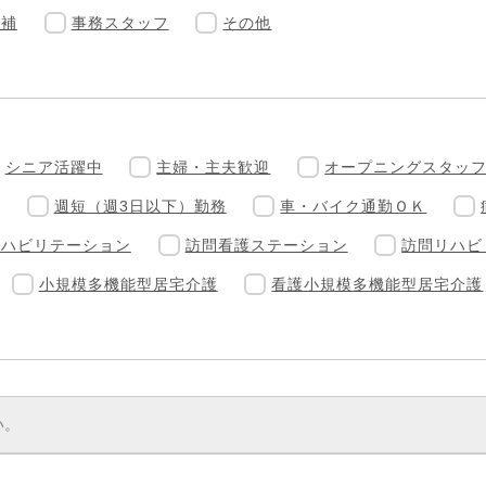
候補
事務スタッフ
その他
シニア活躍中
主婦・主夫歓迎
オープニングスタッ
週短（週3日以下）勤務
車・バイク通勤ＯＫ
リハビリテーション
訪問看護ステーション
訪問リハビ
小規模多機能型居宅介護
看護小規模多機能型居宅介護