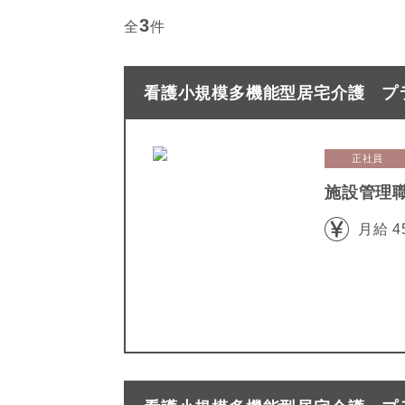
3
全
件
看護小規模多機能型居宅介護 プラ
正社員
施設管理
月給 4