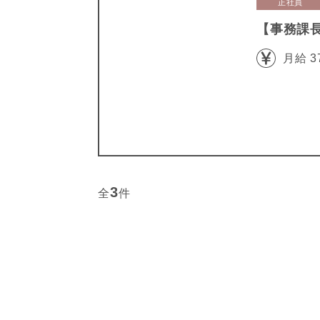
正社員
【事務課
月給 3
3
全
件