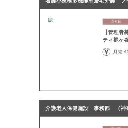
看護小規模多機能型居宅介護 プラ
正社員
【管理者
ティ梶ヶ
月給 4
介護老人保健施設 事務部 （神奈