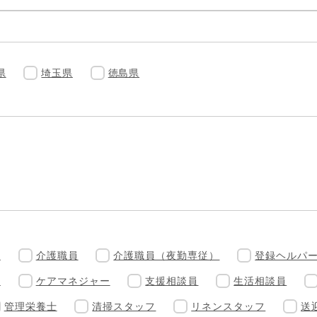
県
埼玉県
徳島県
）
介護職員
介護職員（夜勤専従）
登録ヘルパ
員
ケアマネジャー
支援相談員
生活相談員
管理栄養士
清掃スタッフ
リネンスタッフ
送