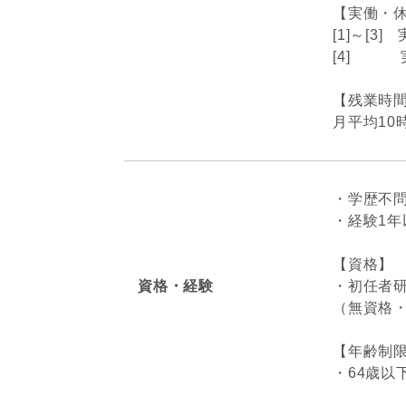
【実働・
[1]～[3
[4] 実
【残業時
月平均10
・学歴不
・経験1年
【資格】
資格・経験
・初任者
（無資格
【年齢制
・64歳以