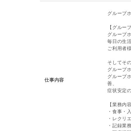
グループ
【グルー
グループ
毎日の生
ご利用者
そしてそ
グループ
グループ
仕事内容
善、
症状安定
【業務内
・食事・
・レクリ
・記録業