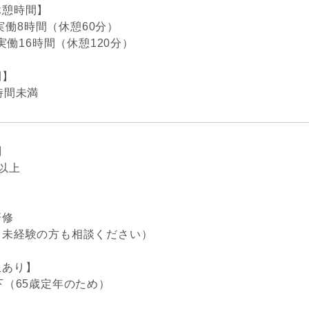
休憩時間】
] 実働8時間（休憩60分）
働16時間（休憩120分）
間】
時間未満
問
以上
研修
・未経験の方も相談ください）
限あり】
下（65歳定年のため）