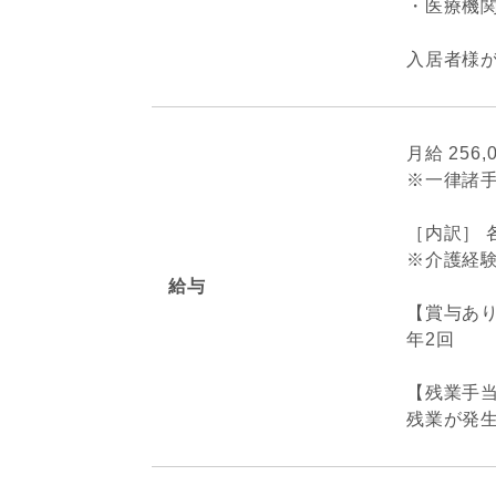
・医療機
入居者様
月給 256
※一律諸
［内訳］ 
※介護経
給与
【賞与あ
年2回
【残業手
残業が発