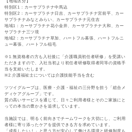
【地域区分】
特別区1：カーサプラチナ中馬込
特別区2：カーサプラチナ日吉、カーサプラチナ宮前平、カー
サプラチナみなとみらい、カーサプラチナ元住吉
地域1：カーサプラチナ花小金井、カーサプラチナ大和、カー
サプラチナ三ツ境
地域2：カーサプラチナ草加、ハートフル幕張、ハートフルニ
ュー幕張、ハートフル稲毛
※1.無資格者の方も入社後に「介護職員初任者研修」を受講い
ただきますので、入社当初より初任者研修取得者同等の資格手
当を支給いたします。
※2.介護福祉士については介護技能手当を含む
ツツイグループは、医療・介護・福祉の三分野を担う「総合メ
ディケアグループ」です。
質の高いサービスを通じて、日々ご利用者様とそのご家族にと
っての本当の豊かさを追求しています。
当施設では、明るく前向きでチームワークを大切にし、ご利用
者様に寄り添ったケアを提供できる方を求めています。
「成長したい！」と思う方が安心して働ける環境と研修制度も