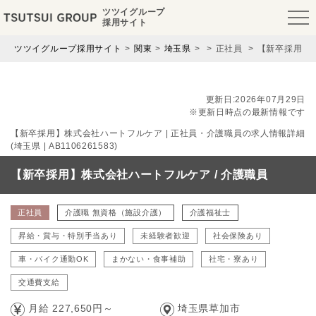
ツツイグループ
採用サイト
ツツイグループ採用サイト
関東
埼玉県
正社員
【新卒採用】株
更新日:2026年07月29日
※更新日時点の最新情報です
【新卒採用】株式会社ハートフルケア | 正社員・介護職員の求人情報詳細
(埼玉県 | AB1106261583)
【新卒採用】株式会社ハートフルケア / 介護職員
正社員
介護職 無資格（施設介護）
介護福祉士
昇給・賞与・特別手当あり
未経験者歓迎
社会保険あり
車・バイク通勤OK
まかない・食事補助
社宅・寮あり
交通費支給
月給 227,650円～
埼玉県草加市