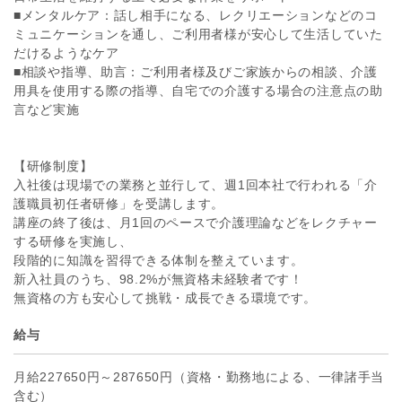
■メンタルケア：話し相手になる、レクリエーションなどのコ
ミュニケーションを通し、ご利用者様が安心して生活していた
だけるようなケア
■相談や指導、助言：ご利用者様及びご家族からの相談、介護
用具を使用する際の指導、自宅での介護する場合の注意点の助
言など実施
【研修制度】
入社後は現場での業務と並行して、週1回本社で行われる「介
護職員初任者研修」を受講します。
講座の終了後は、月1回のペースで介護理論などをレクチャー
する研修を実施し、
段階的に知識を習得できる体制を整えています。
新入社員のうち、98.2%が無資格未経験者です！
無資格の方も安心して挑戦・成長できる環境です。
給与
月給227650円～287650円（資格・勤務地による、一律諸手当
含む）