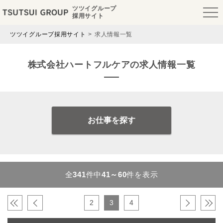
ツツイグループ
採用サイト
ツツイグループ採用サイト
求人情報一覧
株式会社ハートフルケアの求人情報一覧
お仕事を探す
全
341
件中
41～60
件を表示
«
‹
2
3
4
›
»